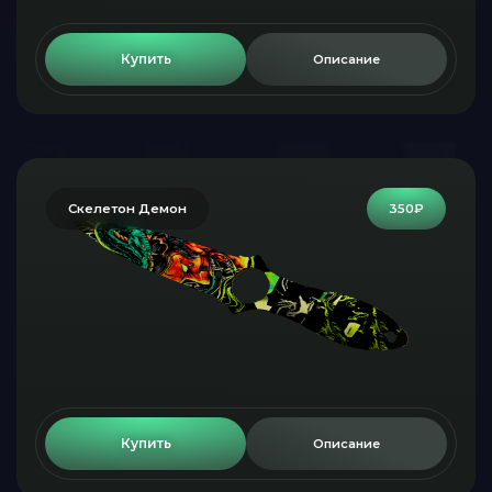
Купить
Описание
Скелетон Демон
350₽
Купить
Описание