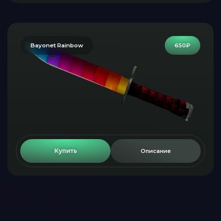
Bayonet Rainbow
650₽
Купить
Описание