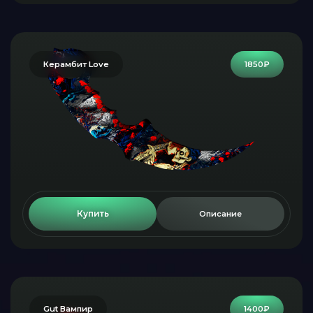
Керамбит Love
1850₽
Купить
Описание
Gut Вампир
1400₽