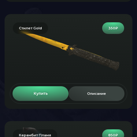
Стилет Gold
350₽
Купить
Описание
Керамбит Пламя
850₽