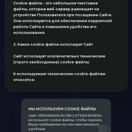
Cookie-файлы - это небольшие текстовые
файлы, которые веб-сервер размещает на
устройстве Пользователя при посещении Сайта.
Они используются для обеспечения корректной
работы Сайта и повышения удобства его
использования.
2. Какие cookie-файлы использует Сайт
Сайт использует исключительно технические
(строго необходимые) cookie-файлы.
К используемым техническим cookie-файлам
относятся:
сессионные cookie-файлы для работы форм,
авторизации и аутентификации;
cookie-файлы сохраняющие настройки
МЫ ИСПОЛЬЗУЕМ COOKIE ФАЙЛЫ
отображения элементов в интерфейсе Сайта;
cookie-файлы системы безопасности для
Сайт «EEEKKKAAA.RU [18+] STEAM BONUS»
использует cookie файлы, чтобы сделать
защиты Сайта от вредоносных запросов и
Ваше пребывание на нем максимально
атак.
удобным