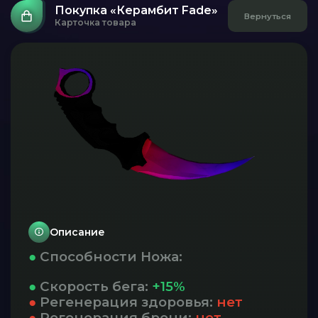
Покупка «Керамбит Fade»
Вернуться
Карточка товара
Описание
●
Способности Ножа:
●
Скорость бега:
+15%
●
Регенерация здоровья:
нет
●
Регенерация брони:
нет