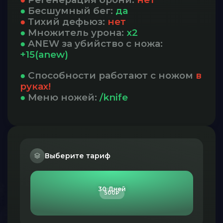
●
Бесшумный бег:
да
●
Тихий дефьюз:
нет
●
Множитель урона:
x2
●
ANEW за убийство с ножа:
+15(anew)
●
Способности работают с ножом
в
руках!
●
Меню ножей:
/knife
Выберите тариф
30 Дней
500₽