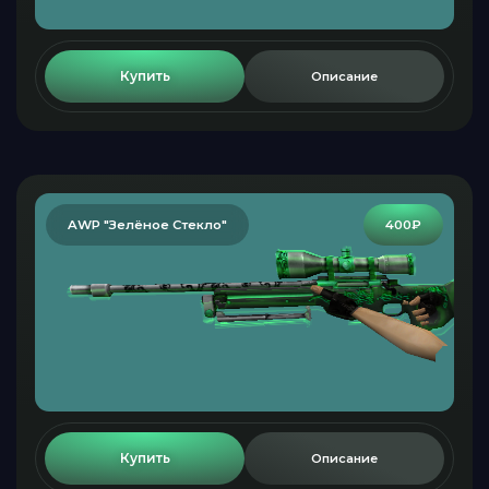
Купить
Описание
AWP "Зелёное Стекло"
400₽
Купить
Описание