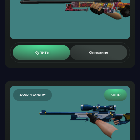
Купить
Описание
AWP "Berkut"
300₽